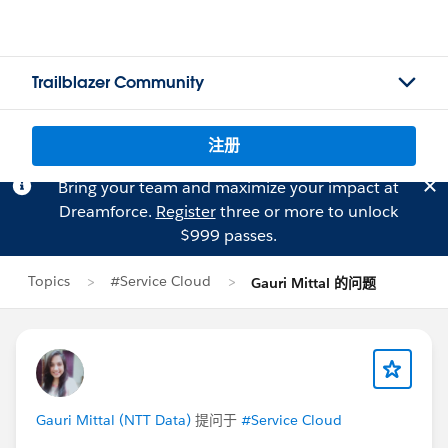
Trailblazer Community
注册
Bring your team and maximize your impact at
Dreamforce.
Register
three or more to unlock
$999 passes.
Topics
#Service Cloud
Gauri Mittal 的问题
Gauri Mittal (NTT Data)
提问于
#Service Cloud