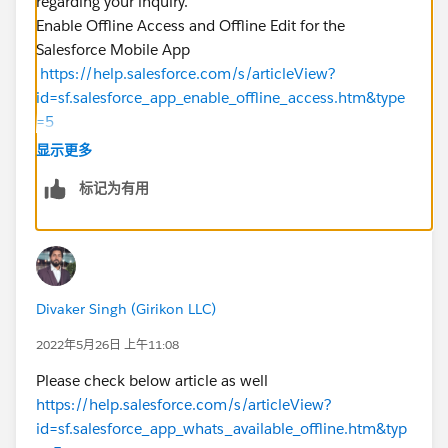
regarding your inquiry.
Enable Offline Access and Offline Edit for the
Salesforce Mobile App
https://help.salesforce.com/s/articleView?
id=sf.salesforce_app_enable_offline_access.htm&type
=5
Offline Access: What’s Different or Not Available in the
显示更多
Salesforce Mobile App
标记为有用
https://help.salesforce.com/s/articleView?
id=sf.limits_mobile_sf1_offline.htm&type=5
Divaker Singh (Girikon LLC)
2022年5月26日 上午11:08
Please check below article as well
https://help.salesforce.com/s/articleView?
id=sf.salesforce_app_whats_available_offline.htm&typ