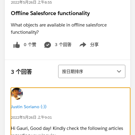
2022年5月26日 上午8:55
Offline Salesforce functionality
What objects are available in offline salesforce
functionality?
0 个赞
3 个回答
分享
Show menu
排序
3 个回答
按日期排序
Justin Soriano (:))
2022年5月26日 上午9:01
Hi Gauri, Good day! Kindly check the following articles