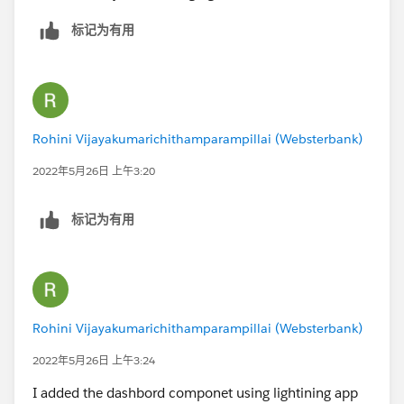
标记为有用
Rohini Vijayakumarichithamparampillai (Websterbank)
2022年5月26日 上午3:20
标记为有用
Rohini Vijayakumarichithamparampillai (Websterbank)
2022年5月26日 上午3:24
I added the dashbord componet using lightining app