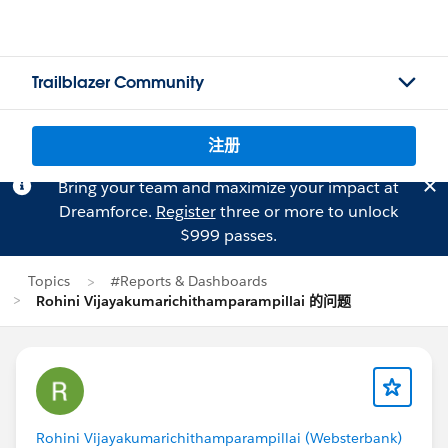
Trailblazer Community
注册
Bring your team and maximize your impact at
Dreamforce.
Register
three or more to unlock
$999 passes.
Topics
#Reports & Dashboards
Rohini Vijayakumarichithamparampillai 的问题
Rohini Vijayakumarichithamparampillai (Websterbank)