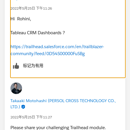
2022年5月25日 下午11:26
Hi Rohini,
Tableau CRM Dashboards ?
https://trailhead.salesforce.com/en/trailblazer-
community/feed/0D54S00000FuSBg
标记为有用
Takaaki Motohashi (PERSOL CROSS TECHNOLOGY CO.,
LTD.)
2022年5月25日 下午11:27
Please share your challenging Trailhead module.