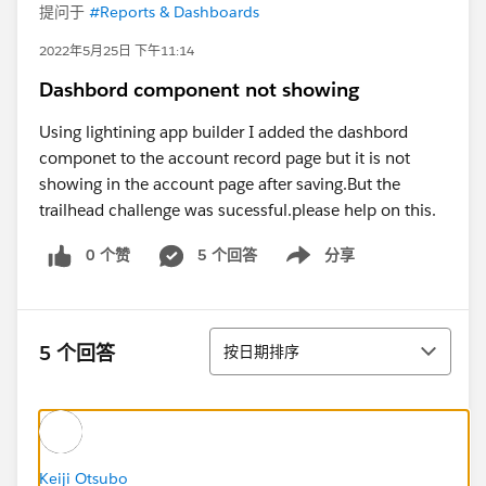
提问于
#Reports & Dashboards
2022年5月25日 下午11:14
Dashbord component not showing
Using lightining app builder I added the dashbord
componet to the account record page but it is not
showing in the account page after saving.But the
trailhead challenge was sucessful.please help on this.
0 个赞
5 个回答
分享
Show menu
排序
5 个回答
按日期排序
Keiji Otsubo