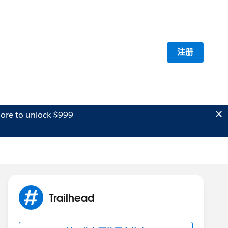
注册
ore to unlock $999
Trailhead