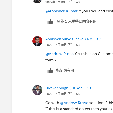
2022年7月18日 下午6:43
@Abhishek Kumar
if you LWC and cust
另外 1 人觉得此内容有用
Abhishek Surve (Reevo CRM LLC)
2022年7月18日 下午6:53
@Andrew Russo
Yes this is on Custom 
form.?
标记为有用
Divaker Singh (Girikon LLC)
2022年7月18日 下午6:55
Go with
@Andrew Russo
solution if th
If this is a standard object then your e