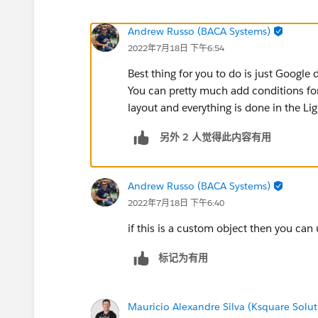
Andrew Russo (BACA Systems)
2022年7月18日 下午6:54
Best thing for you to do is just Google
You can pretty much add conditions for 
layout and everything is done in the Li
另外 2 人觉得此内容有用
Andrew Russo (BACA Systems)
2022年7月18日 下午6:40
if this is a custom object then you ca
标记为有用
Mauricio Alexandre Silva (Ksquare Solut