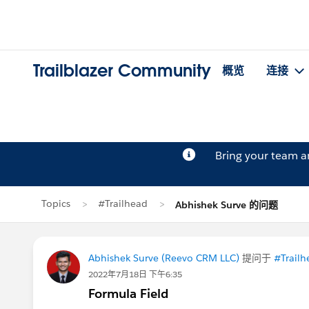
Trailblazer Community
概览
连接
Bring your team 
Topics
#Trailhead
Abhishek Surve 的问题
Abhishek Surve (Reevo CRM LLC)
提问于
#Trailh
2022年7月18日 下午6:35
Formula Field