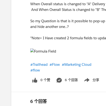
When Overall status is changed to "A" Delivery 
And When Overall Status is changed to "B" Th
So my Question is that is it possible to pop-up
and hide another one..?
*Note= I Have created 2 formula fields to update
#Trailhead
#Flow
#Marketing Cloud
#flow
0 个赞
6 个回答
分享
Show menu
6 个回答