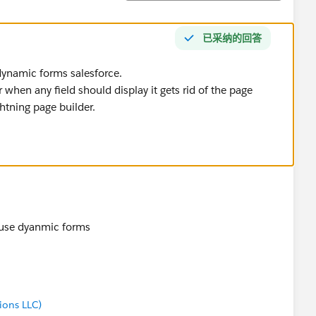
已采纳的回答
 dynamic forms salesforce.
when any field should display it gets rid of the page
ghtning page builder.
n use dyanmic forms
ions LLC)