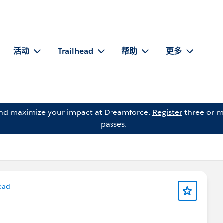
活动
Trailhead
帮助
更多
and maximize your impact at Dreamforce.
Register
three or m
passes.
ead