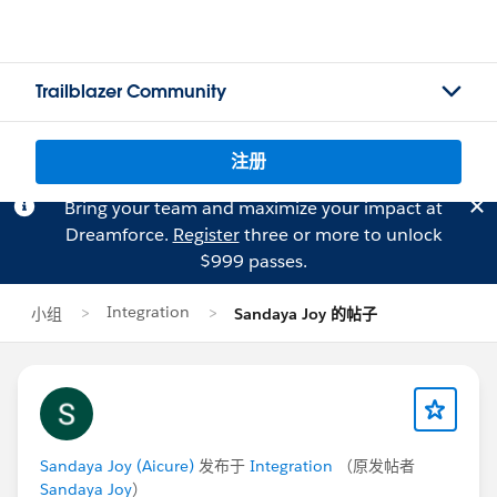
Trailblazer Community
注册
Bring your team and maximize your impact at
Dreamforce.
Register
three or more to unlock
$999 passes.
Integration
小组
Sandaya Joy 的帖子
Sandaya Joy (Aicure)
发布于
Integration
（原发帖者
Sandaya Joy
）