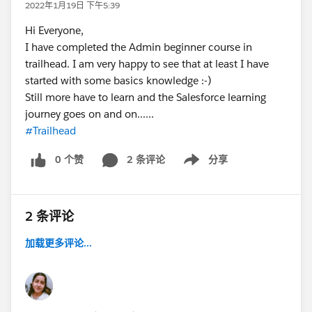
2022年1月19日 下午5:39
Hi Everyone,
I have completed the Admin beginner course in
trailhead. I am very happy to see that at least I have
started with some basics knowledge :-)
Still more have to learn and the Salesforce learning
journey goes on and on......
#Trailhead
0 个赞
2 条评论
分享
Show menu
2 条评论
加载更多评论...