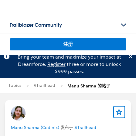
Trailblazer Community
注册
Bring your team and maximize your impact at
Dreamforce.
Register
three or more to unlock
$999 passes.
Topics
#Trailhead
Manu Sharma 的帖子
Manu Sharma (Codinix)
发布于
#Trailhead