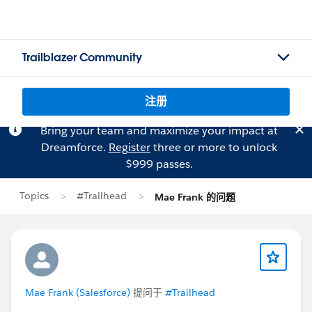
Trailblazer Community
注册
Bring your team and maximize your impact at
Dreamforce.
Register
three or more to unlock
$999 passes.
Topics
#Trailhead
Mae Frank 的问题
Mae Frank (Salesforce)
提问于
#Trailhead