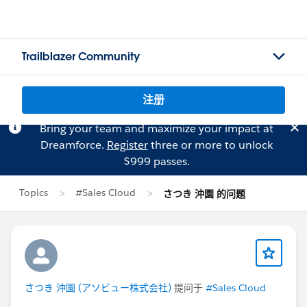
Trailblazer Community
注册
Bring your team and maximize your impact at
Dreamforce.
Register
three or more to unlock
$999 passes.
Topics
#Sales Cloud
さつき 沖園 的问题
さつき 沖園 (アソビュー株式会社)
提问于
#Sales Cloud