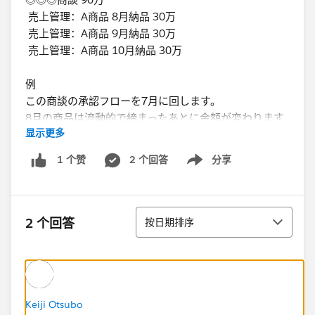
売上管理：A商品 8月納品 30万
売上管理：A商品 9月納品 30万
売上管理：A商品 10月納品 30万
例
この商談の承認フローを7月に回します。
8月の商品は流動的で締まったあとに金額が変わります
显示更多
（298,734円）
その場合に変わったあとの金額をチェックする人が誰も
2 个回答
分享
1 个赞
Show menu
いないのが現状でして、
承認フローの部分をどうすべきなの迷っています。
排序
売上ごとに商談をたてる（上記でいうと3商談）のも営
2 个回答
按日期排序
業の手間になるなと思い。
もし、金額が流動的な商品をお取り扱いしているケース
があれば、どんなふうに管理しているか教えて下さい。
よろしくお願いします
Keiji Otsubo