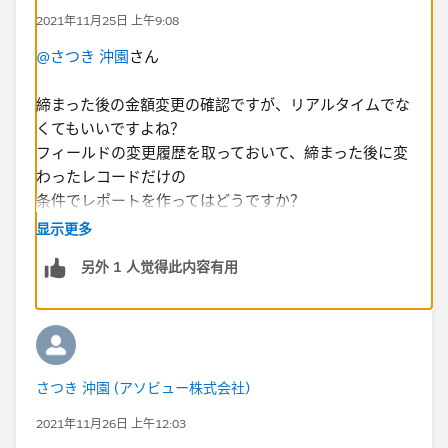
2021年11月25日 上午9:08
@さつき 沖園
さん
締まった後の金額変更の確認ですが、リアルタイムでな
くてもいいですよね？
フィールドの変更履歴を取っておいて、締まった後に変
わったレコードだけの
条件でレポートを作ってはどうですか？
显示更多
レポートにしておけば、スケジュールしてメールで飛ば
另外 1 人觉得此内容有用
すことも可能です。
弊社では用途が違いますが 金額が大きい見積もりを作
ったら１日１回メールで
上長に飛ばすような処理をしています。
さつき 沖園 (アソビュー株式会社)
始めはプロセスビルダーで都度飛ばしてましたが、
通知が増えて面倒だったので レポートで１日１回の処
2021年11月26日 上午12:03
理にしています。