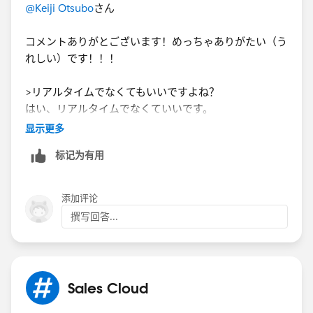
@Keiji Otsubo
さん
コメントありがとございます！めっちゃありがたい（う
れしい）です！！！
>リアルタイムでなくてもいいですよね？
はい、リアルタイムでなくていいです。
显示更多
変更履歴でレポートって抽出できるんですね。
标记为有用
はじめて知りました。
そして、
>レポートにしておけば、スケジュールしてメールで飛
添加评论
ばすことも可能です。
撰写回答...
こちらも初めて知りました。
ちょっと早速今日レポート作ってみます！
Sales Cloud