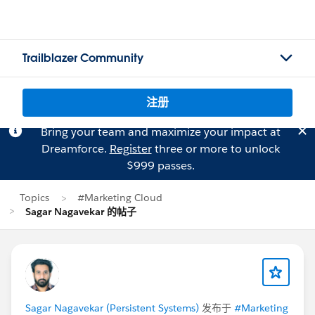
Trailblazer Community
注册
Bring your team and maximize your impact at
Dreamforce.
Register
three or more to unlock
$999 passes.
Topics
#Marketing Cloud
Sagar Nagavekar 的帖子
Sagar Nagavekar (Persistent Systems)
发布于
#Marketing