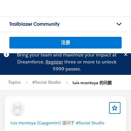
Trailblazer Community
注册
Bring your team and maximize your impact at
Dreamforce.
Register
three or more to unlock
$999 passes.
Topics
#Social Studio
luis montoya 的问题
luis montoya (Capgemini)
提问于
#Social Studio