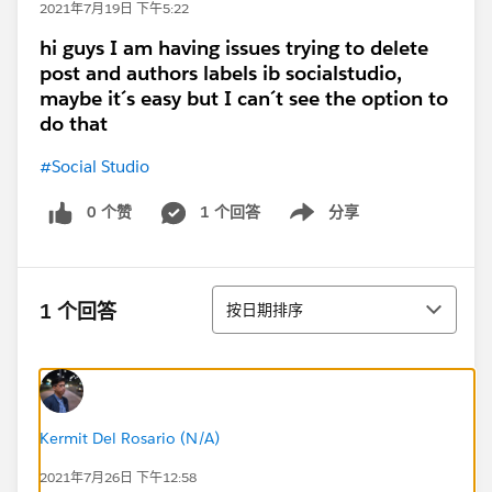
2021年7月19日 下午5:22
hi guys I am having issues trying to delete
post and authors labels ib socialstudio,
maybe it´s easy but I can´t see the option to
do that
#Social Studio
0 个赞
1 个回答
分享
Show menu
排序
1 个回答
按日期排序
Kermit Del Rosario (N/A)
2021年7月26日 下午12:58