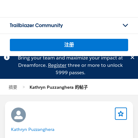
Trailblazer Community
注册
Bring your team and maximize your impact at
Dreamforce.
Register
three or more to unlock
$999 passes.
摘要
Kathryn Puzzanghera 的帖子
Kathryn Puzzanghera