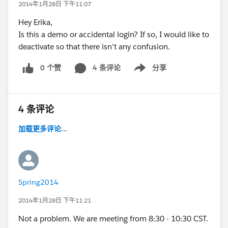
2014年1月28日 下午11:07
Hey Erika,
Is this a demo or accidental login? If so, I would like to
deactivate so that there isn't any confusion.
0 个赞
4 条评论
分享
Show menu
4 条评论
加载更多评论...
Spring2014
2014年1月28日 下午11:21
Not a problem. We are meeting from 8:30 - 10:30 CST.