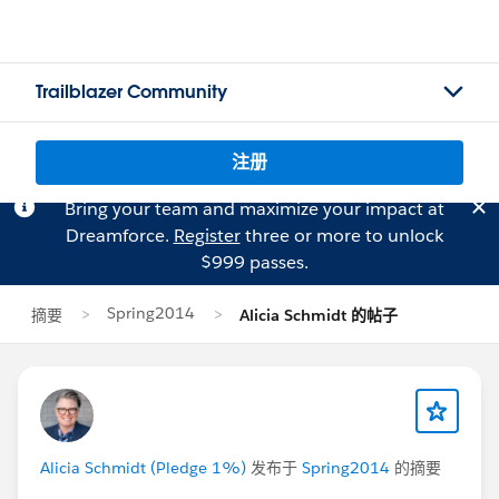
Trailblazer Community
注册
Bring your team and maximize your impact at
Dreamforce.
Register
three or more to unlock
$999 passes.
Spring2014
摘要
Alicia Schmidt 的帖子
Alicia Schmidt (Pledge 1%)
发布于
Spring2014
的摘要