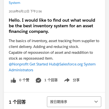
System
2018年6月12日 下午2:56
Hello. I would like to find out what would
be the best inventory system for an asset
financing company.
The basics of inventory, asset tracking from supplier to
client delivery. Adding and reducing stock.
Capable of repossession of asset and readdition to
stock as repossessed item.
@Nonprofit Get Started Hub
@Salesforce.org System
Administrators
0 个赞
1 个回答
分享
Show menu
排序
1 个回答
按日期排序