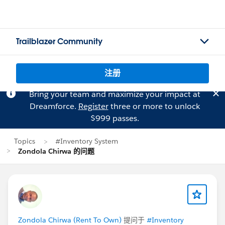
Trailblazer Community
注册
Bring your team and maximize your impact at
Dreamforce.
Register
three or more to unlock
$999 passes.
Topics
#Inventory System
Zondola Chirwa 的问题
Zondola Chirwa (Rent To Own)
提问于
#Inventory