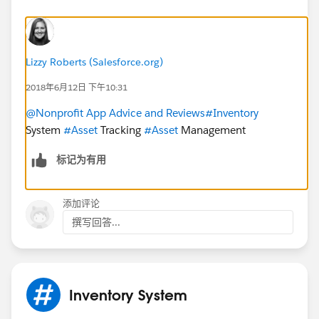
Lizzy Roberts (Salesforce.org)
2018年6月12日 下午10:31
@Nonprofit App Advice and Reviews
#Inventory
System
#Asset
Tracking
#Asset
Management
标记为有用
添加评论
撰写回答...
Inventory System