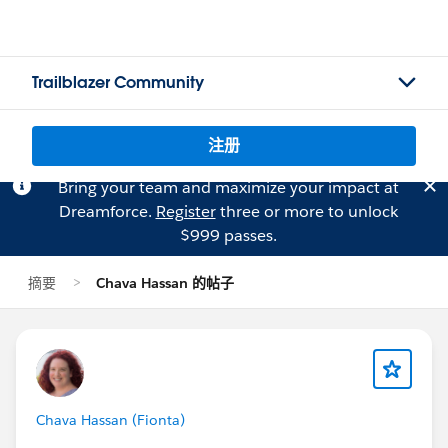
Trailblazer Community
注册
Bring your team and maximize your impact at
Dreamforce.
Register
three or more to unlock
$999 passes.
摘要
Chava Hassan 的帖子
Chava Hassan (Fionta)