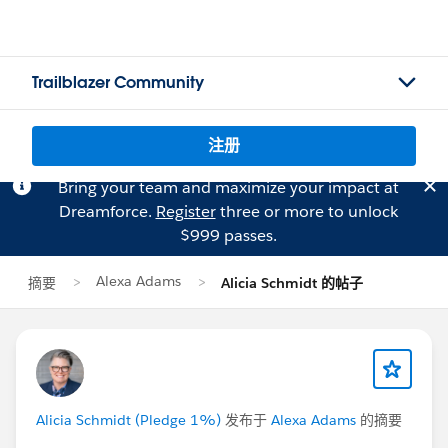
Trailblazer Community
注册
Bring your team and maximize your impact at
Dreamforce.
Register
three or more to unlock
$999 passes.
Alexa Adams
摘要
Alicia Schmidt 的帖子
Alicia Schmidt (Pledge 1%)
发布于
Alexa Adams
的摘要