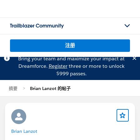
Trailblazer Community
注册
Bring your team and maximize your impact at
Dreamforce.
Register
three or more to unlock
$999 passes.
摘要
Brian Lanzot 的帖子
Brian Lanzot