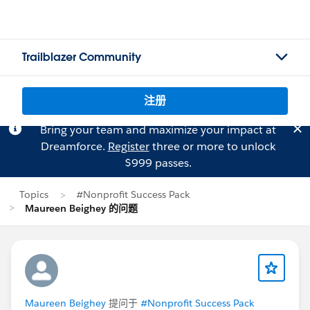
Trailblazer Community
注册
Bring your team and maximize your impact at
Dreamforce.
Register
three or more to unlock
$999 passes.
Topics
#Nonprofit Success Pack
Maureen Beighey 的问题
Maureen Beighey
提问于
#Nonprofit Success Pack