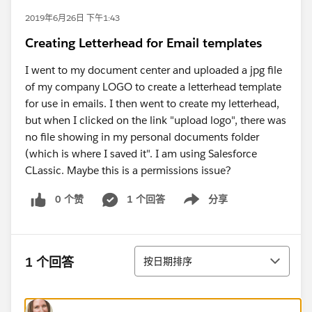
2019年6月26日 下午1:43
Creating Letterhead for Email templates
I went to my document center and uploaded a jpg file
of my company LOGO to create a letterhead template
for use in emails. I then went to create my letterhead,
but when I clicked on the link "upload logo", there was
no file showing in my personal documents folder
(which is where I saved it". I am using Salesforce
CLassic. Maybe this is a permissions issue?
0 个赞
1 个回答
分享
Show menu
排序
1 个回答
按日期排序