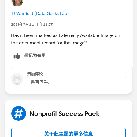
TJ Warfield (Data Geeks Lab)
2019年7月1日 下午11:27
Has it been marked as Externally Available Image on
the document record for the image?
标记为有用
添加评论
撰写回答...
Nonprofit Success Pack
关于此主题的更多信息