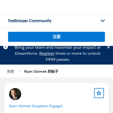
Trailblazer Community
注册
Bring your team and maximize your impact at
Dreamforce.
Register
three or more to unlock
$999 passes.
摘要
Ryan Ozimek 的帖子
Ryan Ozimek (Soapbox Engage)