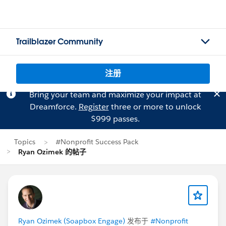
Trailblazer Community
注册
Bring your team and maximize your impact at
Dreamforce.
Register
three or more to unlock
$999 passes.
Topics
#Nonprofit Success Pack
Ryan Ozimek 的帖子
Ryan Ozimek (Soapbox Engage)
发布于
#Nonprofit