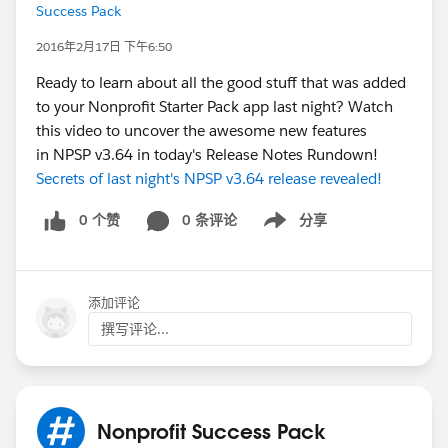
Success Pack
2016年2月17日 下午6:50
Ready to learn about all the good stuff that was added
to your Nonprofit Starter Pack app last night? Watch
this video to uncover the awesome new features
in NPSP v3.64 in today's Release Notes Rundown!
Secrets of last night's NPSP v3.64 release revealed!
0 个赞
0 条评论
分享
Show menu
添加评论
撰写评论...
Nonprofit Success Pack