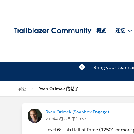
Trailblazer Community
概览
连接
Bring your team 
摘要
Ryan Ozimek 的帖子
Ryan Ozimek (Soapbox Engage)
2018年8月22日 下午3:57
Level 6: Hub Hall of Fame (12501 or more 