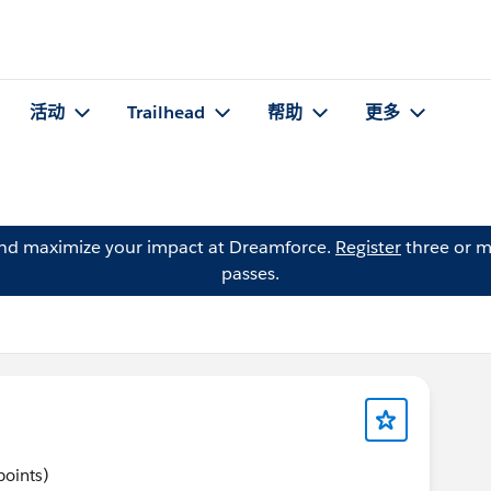
活动
Trailhead
帮助
更多
and maximize your impact at Dreamforce.
Register
three or m
passes.
points)