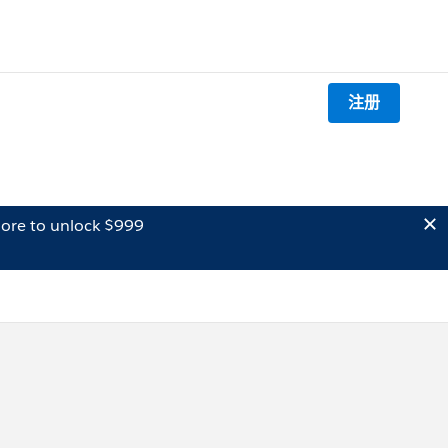
注册
ore to unlock $999