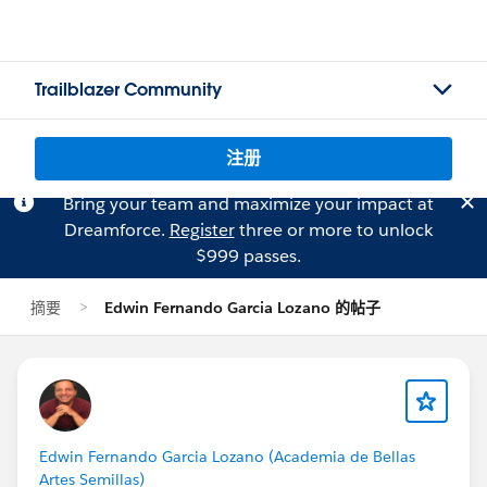
Trailblazer Community
注册
Bring your team and maximize your impact at
Dreamforce.
Register
three or more to unlock
$999 passes.
摘要
Edwin Fernando Garcia Lozano 的帖子
Edwin Fernando Garcia Lozano (Academia de Bellas
Artes Semillas)