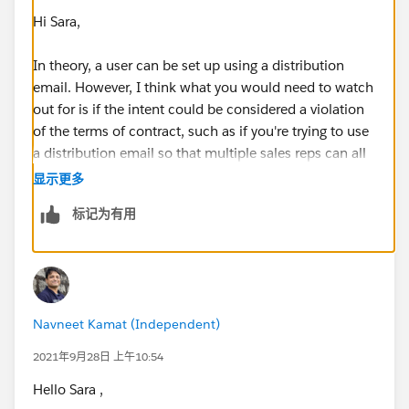
Hi Sara,
In theory, a user can be set up using a distribution
email. However, I think what you would need to watch
out for is if the intent could be considered a violation
of the terms of contract, such as if you're trying to use
a distribution email so that multiple sales reps can all
login on the same license.
显示更多
标记为有用
Thanks,
Mikey
Navneet Kamat (Independent)
2021年9月28日 上午10:54
Hello Sara ,