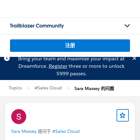
Trailblazer Community
注册
Bring your team and maximize your impact at
Dreamforce.
Register
three or more to unlock
$999 passes.
Topics
#Sales Cloud
Sara Massey 的问题
Sara Massey
提问于
#Sales Cloud