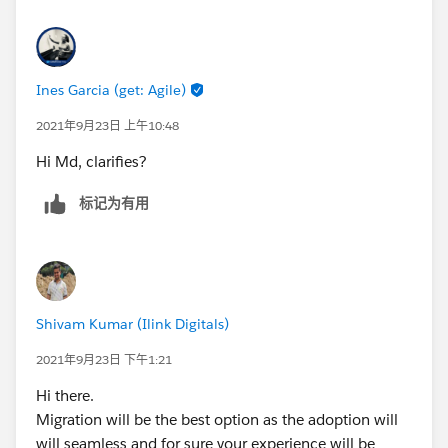
Ines Garcia (get: Agile)
2021年9月23日 上午10:48
Hi Md, clarifies?
标记为有用
Shivam Kumar (Ilink Digitals)
2021年9月23日 下午1:21
Hi there.
Migration will be the best option as the adoption will
will seamless and for sure your experience will be