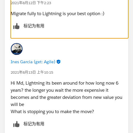
2021年8月12日 下午2:23
Migrate fully to Lightning is your best option :)
标记为有用
Ines Garcia (get: Agile)
2021年8月13日 上午10:15
Hi Md, Lightning its been around for how long now 6
years? the longer you wait the more expensive it
becomes and the greater deviation from new value you
will be
What is stopping you to make the move?
标记为有用