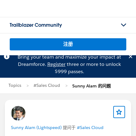
Trailblazer Community
注册
Bring your team and maximize your impact at
Dreamforce.
Register
three or more to unlock
$999 passes.
Topics
#Sales Cloud
Sunny Alam 的问题
Sunny Alam (Lightspeed)
提问于
#Sales Cloud