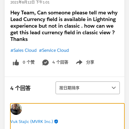
2021年8月12日 下午1:01
Hey Team, Can someone please tell me why
Lead Currency field is available in Lightning
experience but not in classic . how can we
get this lead currency field in classic view ?
Thanks
#Sales Cloud
#Service Cloud
0 个赞
4 个回答
分享
Show menu
排序
4 个回答
按日期排序
Vuk Stajic (MVRK Inc.)