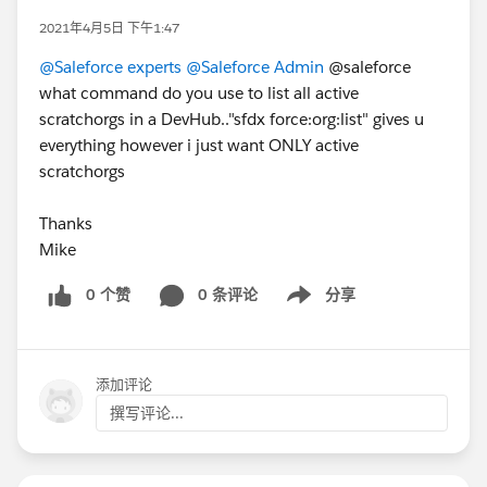
2021年4月5日 下午1:47
@Saleforce experts
@Saleforce Admin
@saleforce
what command do you use to list all active
scratchorgs in a DevHub.."sfdx force:org:list" gives u
everything however i just want ONLY active
scratchorgs
Thanks
Mike
0 个赞
0 条评论
分享
Show menu
添加评论
撰写评论...