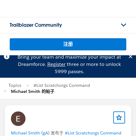
Trailblazer Community
注册
Bring your team and maximize your impact at
Dreamforce.
Register
three or more to unlock
$999 passes.
Topics
#List Scratchorgs Command
Michael Smith 的帖子
Michael Smith (gA)
发布于
#List Scratchorgs Command