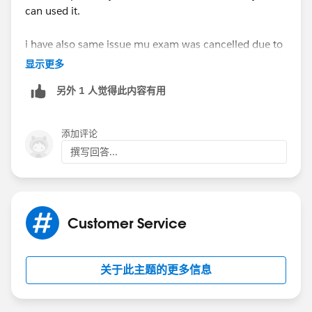
can used it.
i have also same issue mu exam was cancelled due to
technical issue then i raised case on trailhead and they
显示更多
provide me new voucher code to rescheduled exam
另外 1 人觉得此内容有用
添加评论
撰写回答...
Customer Service
关于此主题的更多信息