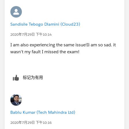
Sandisile Tebogo Dlamini (Cloud23)
2020年7月29日 下午10:14
I am also experiencing the same issue!Ii am so sad. it
wasn't my fault I missed the exam!
标记为有用
Bablu Kumar (Tech Mahindra Ltd)
2020年7月29日 下午10:16