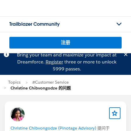
Trailblazer Community
注册
Bring your team and maximize your impact at
Dreamforce.
Register
three or more to unlock
$999 passes.
Topics
#Customer Service
Christine Chibvongodze 的问题
Christine Chibvongodze (Pinotage Advisory)
提问于