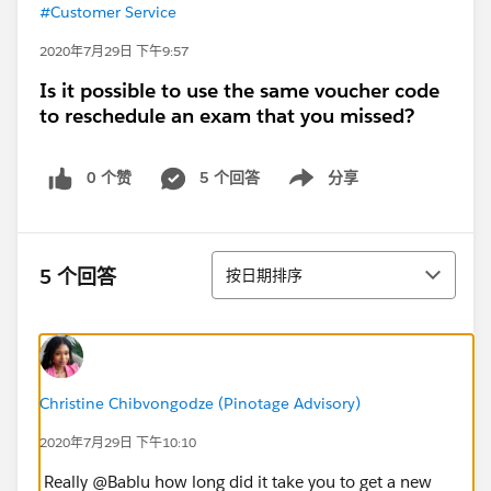
#Customer Service
2020年7月29日 下午9:57
Is it possible to use the same voucher code
to reschedule an exam that you missed?
0 个赞
5 个回答
分享
Show menu
排序
5 个回答
按日期排序
Christine Chibvongodze (Pinotage Advisory)
2020年7月29日 下午10:10
Really @Bablu how long did it take you to get a new