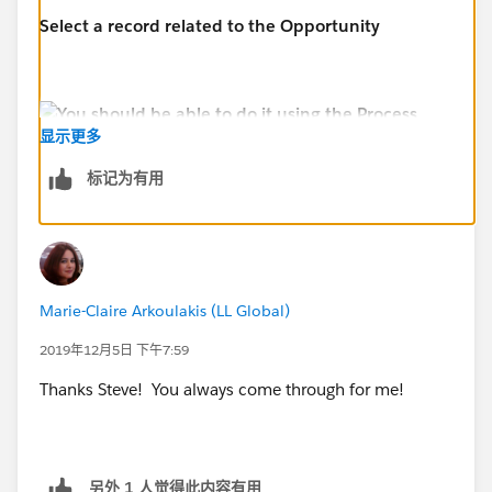
Select a record related to the Opportunity
显示更多
标记为有用
Marie-Claire Arkoulakis (LL Global)
2019年12月5日 下午7:59
Thanks Steve! You always come through for me!
另外 1 人觉得此内容有用