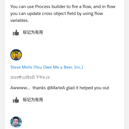
You can use Process builder to fire a flow, and in flow
you can update cross object field by using flow
variables.
标记为有用
Steve Molis (You Owe Me a Beer, Inc.)
2019年12月5日 下午8:19
Awwww... thanks @MarieA glad it helped you out
标记为有用