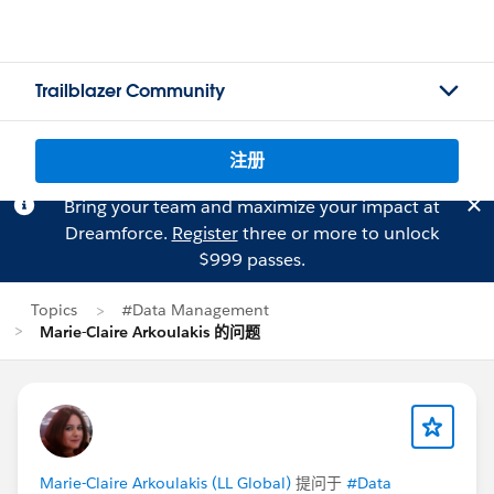
Trailblazer Community
注册
Bring your team and maximize your impact at
Dreamforce.
Register
three or more to unlock
$999 passes.
Topics
#Data Management
Marie-Claire Arkoulakis 的问题
Marie-Claire Arkoulakis (LL Global)
提问于
#Data