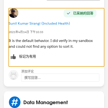
已采纳的回答
Sunil Kumar Sirangi (Included Health)
2021年4月14日 下午10:33
It is the default behavior. I did verify in my sandbox
and could not find any option to sort it.
标记为有用
添加评论
撰写回答...
Data Management