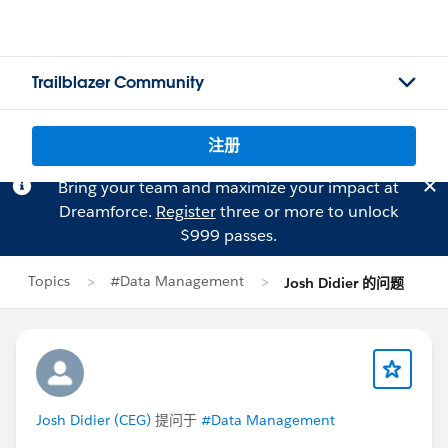
Trailblazer Community
注册
Bring your team and maximize your impact at
Dreamforce.
Register
three or more to unlock
$999 passes.
Topics
#Data Management
Josh Didier 的问题
Josh Didier (CEG)
提问于
#Data Management