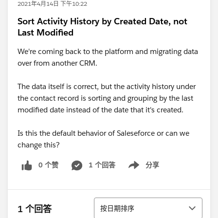
2021年4月14日 下午10:22
Sort Activity History by Created Date, not
Last Modified
We're coming back to the platform and migrating data
over from another CRM.
The data itself is correct, but the activity history under
the contact record is sorting and grouping by the last
modified date instead of the date that it's created.
Is this the default behavior of Saleseforce or can we
change this?
0 个赞
1 个回答
分享
Show menu
排序
1 个回答
按日期排序