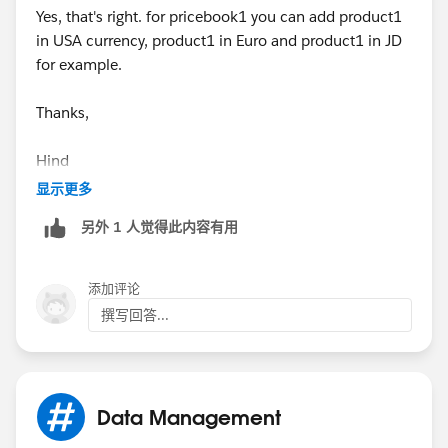
Yes, that's right. for pricebook1 you can add product1
in USA currency, product1 in Euro and product1 in JD
for example.
Thanks,
Hind
显示更多
另外 1 人觉得此内容有用
添加评论
撰写回答...
Data Management