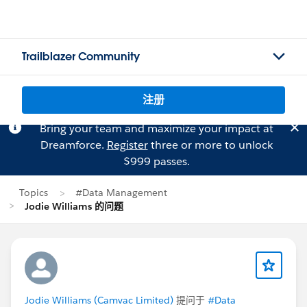
Trailblazer Community
注册
Bring your team and maximize your impact at
Dreamforce.
Register
three or more to unlock
$999 passes.
Topics
#Data Management
Jodie Williams 的问题
Jodie Williams (Camvac Limited)
提问于
#Data