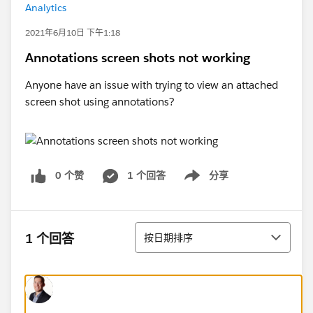
Analytics
2021年6月10日 下午1:18
Annotations screen shots not working
Anyone have an issue with trying to view an attached
screen shot using annotations?
0 个赞
1 个回答
分享
Show menu
排序
1 个回答
按日期排序