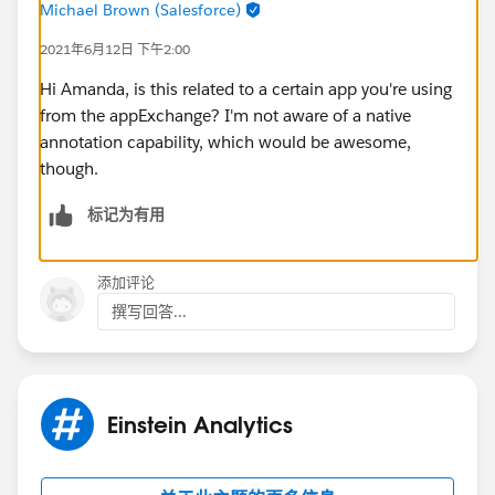
Michael Brown (Salesforce)
2021年6月12日 下午2:00
Hi Amanda, is this related to a certain app you're using
from the appExchange? I'm not aware of a native
annotation capability, which would be awesome,
though.
标记为有用
添加评论
撰写回答...
Einstein Analytics