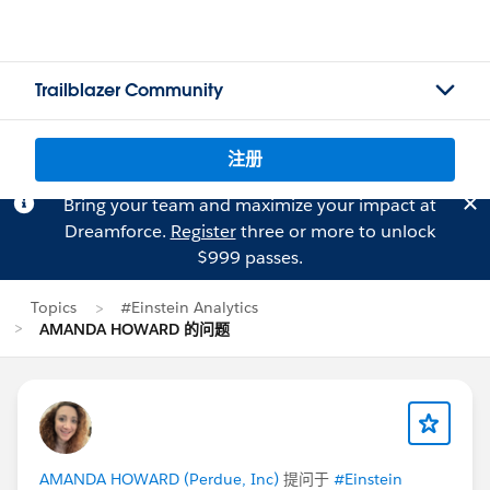
Trailblazer Community
注册
Bring your team and maximize your impact at
Dreamforce.
Register
three or more to unlock
$999 passes.
Topics
#Einstein Analytics
AMANDA HOWARD 的问题
AMANDA HOWARD (Perdue, Inc)
提问于
#Einstein