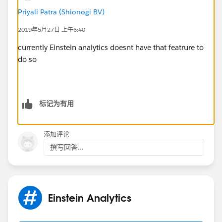
Priyali Patra (Shionogi BV)
2019年5月27日 上午6:40
currently Einstein analytics doesnt have that featrure to
do so
标记为有用
添加评论
撰写回答...
Einstein Analytics