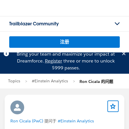
Trailblazer Community
注册
Bring your team and maximize your impact at
Dreamforce.
Register
three or more to unlock
$999 passes.
Topics
#Einstein Analytics
Ron Cicala 的问题
Ron Cicala (PwC)
提问于
#Einstein Analytics