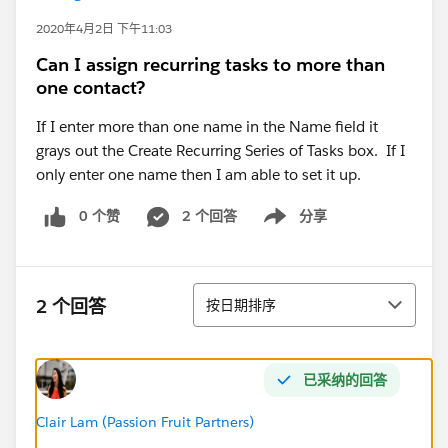
2020年4月2日 下午11:03
Can I assign recurring tasks to more than
one contact?
If I enter more than one name in the Name field it
grays out the Create Recurring Series of Tasks box. If I
only enter one name then I am able to set it up.
0 个赞
2 个回答
分享
Show menu
排序
2 个回答
按日期排序
已采纳的回答
Clair Lam (Passion Fruit Partners)