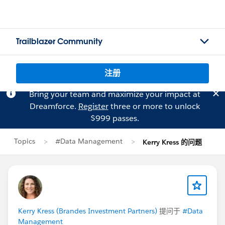
Trailblazer Community
注册
Bring your team and maximize your impact at
Dreamforce.
Register
three or more to unlock
$999 passes.
Topics
#Data Management
Kerry Kress 的问题
Kerry Kress (Brandes Investment Partners)
提问于
#Data
Management