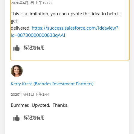
2020年4月3日 上午12:08
This is a limitation, you can upvote this idea to help it
get
delivered:
https://success.salesforce.com/ideaview?
id=0873000000083BqAAI
标记为有用
Kerry Kress (Brandes Investment Partners)
2020年4月3日 下午1:44
Bummer. Upvoted. Thanks.
标记为有用