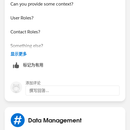
Can you provide some context?
User Roles?
Contact Roles?
Something else?
显示更多
标记为有用
添加评论
撰写回答...
Data Management