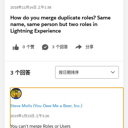
2018年11月14日 上午1:38
How do you merge duplicate roles? Same
name, same person but two roles in
Lightning Experience
0 个赞
3 个回答
分享
Show menu
排序
3 个回答
按日期排序
Steve Molis (You Owe Me a Beer, Inc.)
2019年1月23日 上午3:26
You can't merge Roles or Users