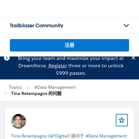
Trailblazer Community
注册
Bring your team and maximize your impact at
Dreamforce.
Register
three or more to unlock
$999 passes.
Topics
#Data Management
Tina Relampagos 的问题
Tina Relampagos (AFDigital)
提问于
#Data Management