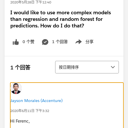
2020年5月28日 下午12:40
I would like to use more complex models
than regression and random forest for
predictions. How do I do that?
0 个赞
1 个回答
分享
Show menu
排序
1 个回答
按日期排序
Jayson Morales (Accenture)
2020年6月11日 下午3:32
Hi Ferenc,