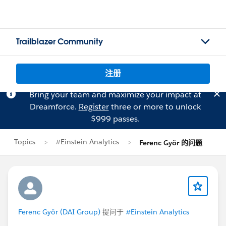
Trailblazer Community
注册
Bring your team and maximize your impact at
Dreamforce.
Register
three or more to unlock
$999 passes.
Topics
#Einstein Analytics
Ferenc Györ 的问题
Ferenc Györ (DAI Group)
提问于
#Einstein Analytics