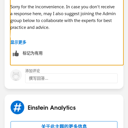
Sorry for the inconvenience. In case you don't receive
a response here, may I also suggest joining the Admin
group below to collaborate with the experts for best
practice and advice.
https://success.salesforce.com/_ui/core/chatter/gro
显示更多
ups/GroupProfilePage?g=0F9300000001oVp
标记为有用
Hope this helps.
添加评论
Regards,
撰写回答...
Jayson
Einstein Analytics
关于此主题的更多信息