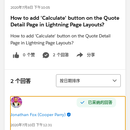
2020年7月8日 下午10:05
How to add 'Calculate' button on the Quote
Detail Page in Lightning Page Layouts?
How to add 'Calculate' button on the Quote Detail
Page in Lightning Page Layouts?
0 个赞
2 个回答
分享
Show menu
排序
2 个回答
按日期排序
已采纳的回答
Jonathan Fox (Cooper Parry)
2020年7月10日 下午12:31