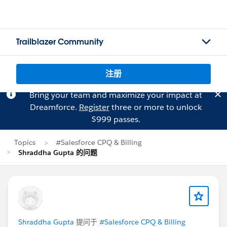
Trailblazer Community
注册
Bring your team and maximize your impact at
Dreamforce.
Register
three or more to unlock
$999 passes.
Topics
#Salesforce CPQ & Billing
Shraddha Gupta 的问题
Shraddha Gupta
提问于
#Salesforce CPQ & Billing