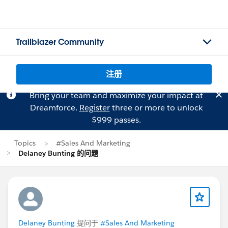
Trailblazer Community
注册
Bring your team and maximize your impact at
Dreamforce.
Register
three or more to unlock
$999 passes.
Topics
#Sales And Marketing
Delaney Bunting 的问题
Delaney Bunting
提问于
#Sales And Marketing