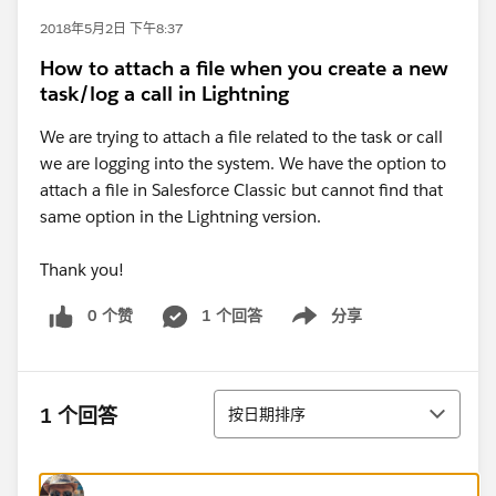
2018年5月2日 下午8:37
How to attach a file when you create a new
task/log a call in Lightning
We are trying to attach a file related to the task or call
we are logging into the system. We have the option to
attach a file in Salesforce Classic but cannot find that
same option in the Lightning version.
Thank you!
0 个赞
1 个回答
分享
Show menu
排序
1 个回答
按日期排序