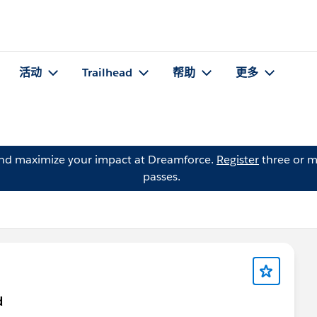
活动
Trailhead
帮助
更多
and maximize your impact at Dreamforce.
Register
three or m
passes.
d