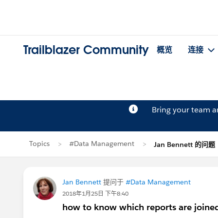
Trailblazer Community
概览
连接
Bring your team 
Topics
#Data Management
Jan Bennett 的问题
Jan Bennett
提问于
#Data Management
2018年1月25日 下午8:40
how to know which reports are joine