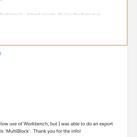
)
ow use of Workbench, but I was able to do an export
ls 'MultiBlock'. Thank you for the info!