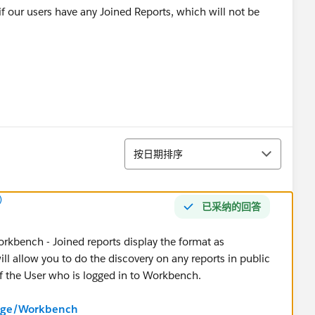
if our users have any Joined Reports, which will not be
排序
按日期排序
)
已采纳的回答
orkbench - Joined reports display the format as
will allow you to do the discovery on any reports in public
of the User who is logged in to Workbench.
page/Workbench