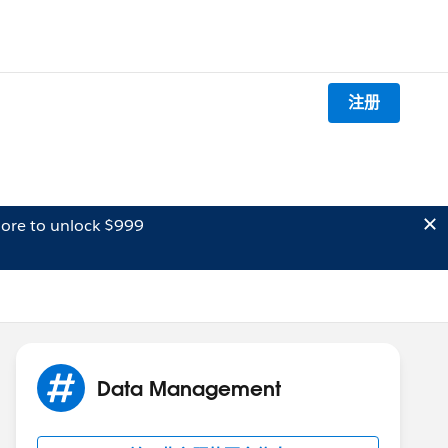
注册
ore to unlock $999
Data Management