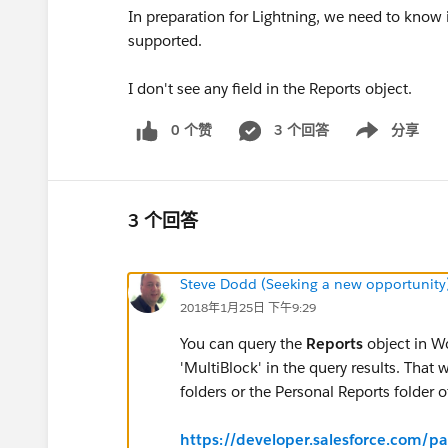
In preparation for Lightning, we need to know 
supported.
I don't see any field in the Reports object.
0 个赞
3 个回答
分享
Show menu
3 个回答
Steve Dodd (Seeking a new opportunity
2018年1月25日 下午9:29
You can query the
Reports
object in W
'MultiBlock' in the query results. That 
folders or the Personal Reports folder 
https://developer.salesforce.com/