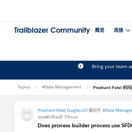
Trailblazer Community
概览
连接
Bring your team 
Topics
#Data Management
Prashant Patel 的
Prashant Patel (Logikcull)
提问于
#Data Manage
2018年7月10日 下午4:45
Does process builder process use SFDC 