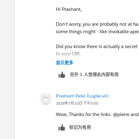
Hi Prashant,
Don't worry, you are probably not at fa
some things might - like invokable apex
Did you know there is actually a secret
to your URL:
显示更多
/00O?
另外 1 人觉得此内容有用
rt=104&retURL=%2F00O&c=UN&c=F
ME%2CUN%2CEM&scope=organizatio
Prashant Patel (Logikcull)
2018年7月10日 下午5:05
Wow, Thanks for the links. @pierre a
标记为有用