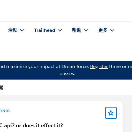
活动
Trailhead
帮助
更多
and maximize your impact at Dreamforce.
Register
three or m
passes.
问题
ment
api? or does it effect it?