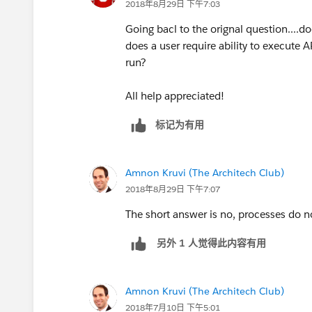
2018年8月29日 下午7:03
Going bacl to the orignal question....do
does a user require ability to execute A
run?
All help appreciated!
标记为有用
Amnon Kruvi (The Architech Club)
2018年8月29日 下午7:07
The short answer is no, processes do no
另外 1 人觉得此内容有用
Amnon Kruvi (The Architech Club)
2018年7月10日 下午5:01