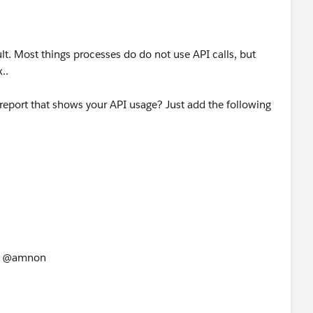
ult. Most things processes do do not use API calls, but
..
 report that shows your API usage? Just add the following
ULL_NAME&c=EM&c=CID&c=TS&c=CC&duel0=FULL_NA
n&details=yes
nd @amnon