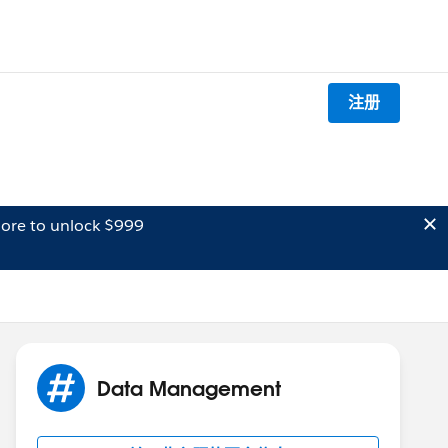
注册
ore to unlock $999
Data Management