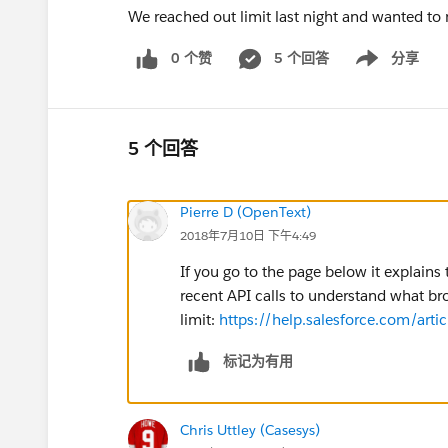
We reached out limit last night and wanted to 
0 个赞
5 个回答
分享
Show menu
5 个回答
Pierre D (OpenText)
2018年7月10日 下午4:49
If you go to the page below it explain
recent API calls to understand what br
limit:
https://help.salesforce.com/ar
标记为有用
Chris Uttley (Casesys)