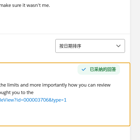
make sure it wasn't me.
排序
按日期排序
已采纳的回答
s the limits and more importantly how you can review
ought you to the
ticleView?id=000003706&type=1