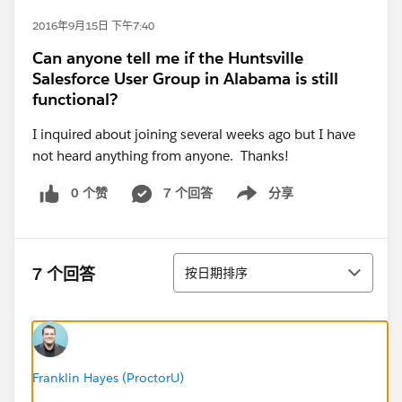
2016年9月15日 下午7:40
Can anyone tell me if the Huntsville
Salesforce User Group in Alabama is still
functional?
I inquired about joining several weeks ago but I have
not heard anything from anyone. Thanks!
0 个赞
7 个回答
分享
Show menu
排序
7 个回答
按日期排序
Franklin Hayes (ProctorU)