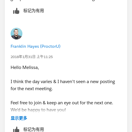
标记为有用
Franklin Hayes (ProctorU)
2018年1月31日 上午11:25
Hello Melissa,
I think the day varies & I haven't seen a new posting
for the next meeting.
Feel free to join & keep an eye out for the next one.
We'd be happy to have you!
显示更多
https://success.salesforce.com/_ui/core/chatter/grou
标记为有用
ps/GroupProfilePage?g=0F9300000001oGOCAY