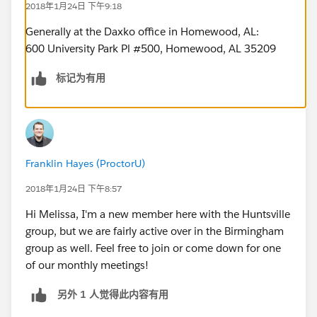
2018年1月24日 下午9:18
Generally at the Daxko office in Homewood, AL:
600 University Park Pl #500, Homewood, AL 35209
标记为有用
Franklin Hayes (ProctorU)
2018年1月24日 下午8:57
Hi Melissa, I'm a new member here with the Huntsville
group, but we are fairly active over in the Birmingham
group as well. Feel free to join or come down for one
of our monthly meetings!
另外 1 人觉得此内容有用