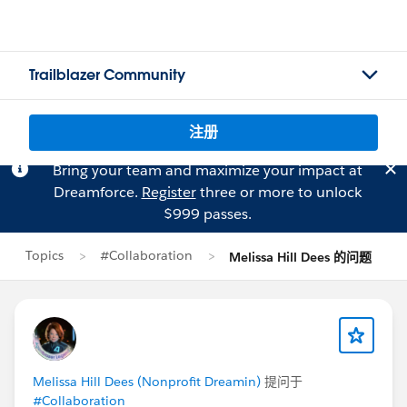
Trailblazer Community
注册
Bring your team and maximize your impact at
Dreamforce.
Register
three or more to unlock
$999 passes.
Topics
#Collaboration
Melissa Hill Dees 的问题
Melissa Hill Dees (Nonprofit Dreamin)
提问于
#Collaboration