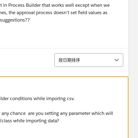
lt in Process Builder that works well except when we
nes, the approval process doesn't set field values as
 suggestions??
排序
按日期排序
ilder conditions while importng csv.
 by any chance are you setting any parameter which will
r/class while importing data?