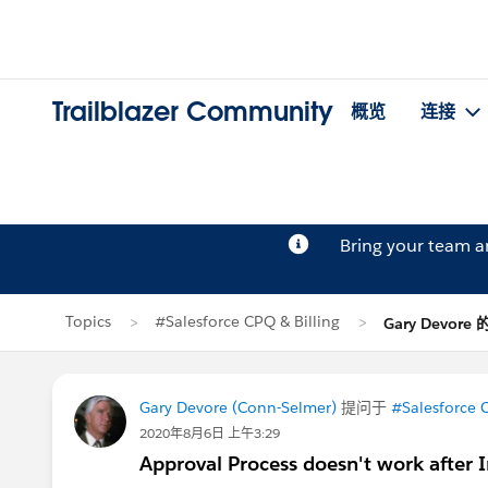
Trailblazer Community
概览
连接
Bring your team 
Topics
#Salesforce CPQ & Billing
Gary Devore
Gary Devore (Conn-Selmer)
提问于
#Salesforce C
2020年8月6日 上午3:29
Approval Process doesn't work after 