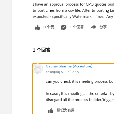
I have an approval process for CPQ quotes bui
Import Lines from a csv file. After Importing Li
expected - specifically Watermark = True. Any
0 个赞
1 个回答
分享
Show menu
1 个回答
Gaurav Sharma (Accenture)
2020年8月6日 上午6:15
can you check it is meeting process bu
in case , it is meeting all the criteria
disregard all the process builder/trigge
标记为有用