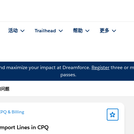
活动
Trailhead
帮助
更多
and maximize your impact at Dreamforce.
Register
three or m
passes.
 的问题
PQ & Billing
Import Lines in CPQ