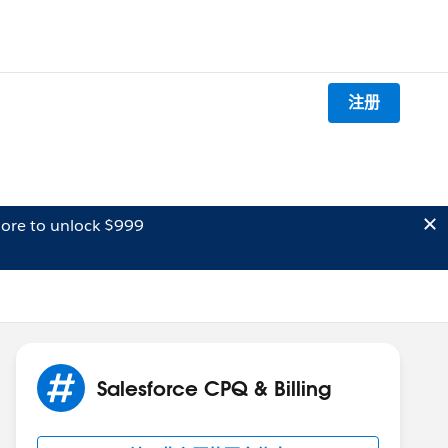
注册
ore to unlock $999
Salesforce CPQ & Billing