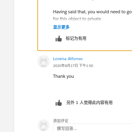
Having said that, you would need to go 
for this object to private
显示更多
You could then add a criteria based shar
标记为有用
Name not equal to XXX
Lorena Alfonso
Share with Public Group> All Internal 
2020年8月17日 下午1:50
Set the access to read only or Read/Wr
Thank you
Now go to those 2 profiles and select t
另外 1 人觉得此内容有用
添加评论
撰写回答...