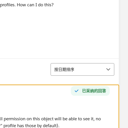
 profiles. How can I do this?
排序
按日期排序
已采纳的回答
l permission on this object will be able to see it, no
 profile has those by default).