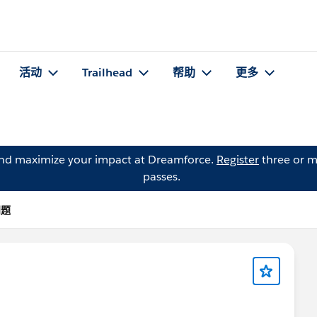
活动
Trailhead
帮助
更多
and maximize your impact at Dreamforce.
Register
three or m
passes.
问题