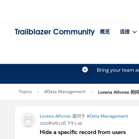
Trailblazer Community
概览
连接
Bring your team 
Topics
#Data Management
Lorena Alfonso 的
Lorena Alfonso
提问于
#Data Management
2020年8月13日 下午1:38
Hide a specific record from users