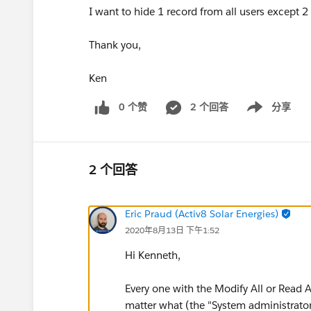
I want to hide 1 record from all users except 2
Thank you,
Ken
0 个赞
2 个回答
分享
Show menu
2 个回答
Eric Praud (Activ8 Solar Energies)
2020年8月13日 下午1:52
Hi Kenneth,
Every one with the Modify All or Read Al
matter what (the "System administrator"