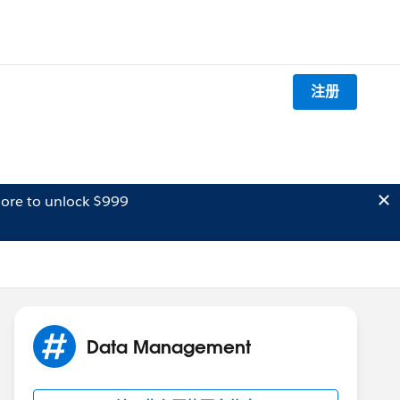
注册
ore to unlock $999
Data Management