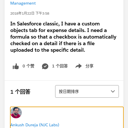
Management
2018年1月22日 下午3:58
In Salesforce classic, I have a custom
objects tab for expense details. I need a
formula so that a checkbox is automatically
checked on a detail if there is a file
uploaded to the specific detail.
0 个赞
1 个回答
分享
Show menu
排序
1 个回答
按日期排序
Ankush Dureja (NJC Labs)