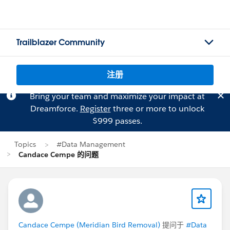
Trailblazer Community
注册
Bring your team and maximize your impact at
Dreamforce.
Register
three or more to unlock
$999 passes.
Topics
#Data Management
Candace Cempe 的问题
Candace Cempe (Meridian Bird Removal)
提问于
#Data