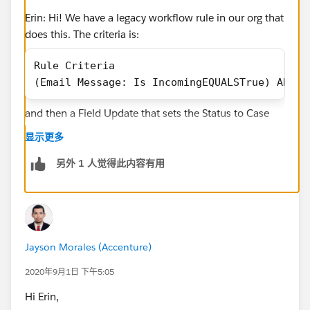
Erin: Hi! We have a legacy workflow rule in our org that
does this. The criteria is:
Rule Criteria	
(Email Message: Is IncomingEQUALSTrue) AND (
and then a Field Update that sets the Status to Case
Reopened.
显示更多
You can translate this to a Process Builder by selecting
the object of Email Message to run this on and then
另外 1 人觉得此内容有用
setting this criteria and then an Update Record
option. Hope that helps!
Janet
#.LCAnswers
Jayson Morales (Accenture)
2020年9月1日 下午5:05
Hi Erin,