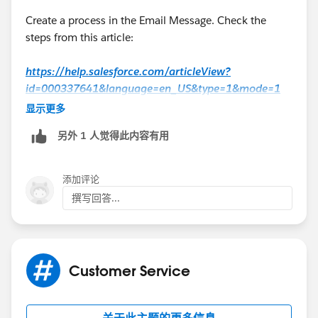
Create a process in the Email Message. Check the
steps from this article:
https://help.salesforce.com/articleView?
id=000337641&language=en_US&type=1&mode=1
显示更多
Hope that helps.
另外 1 人觉得此内容有用
Regards,
添加评论
Jayson
撰写回答...
Customer Service