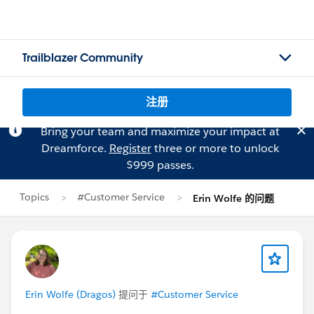
Trailblazer Community
注册
Bring your team and maximize your impact at
Dreamforce.
Register
three or more to unlock
$999 passes.
Topics
#Customer Service
Erin Wolfe 的问题
Erin Wolfe (Dragos)
提问于
#Customer Service