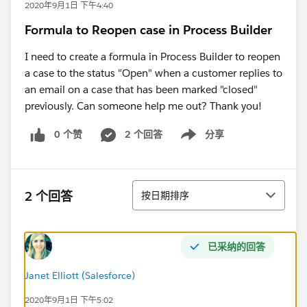
2020年9月1日 下午4:40
Formula to Reopen case in Process Builder
I need to create a formula in Process Builder to reopen
a case to the status "Open" when a customer replies to
an email on a case that has been marked "closed"
previously. Can someone help me out? Thank you!
0 个赞
2 个回答
分享
Show menu
排序
2 个回答
按日期排序
已采纳的回答
Janet Elliott (Salesforce)
2020年9月1日 下午5:02