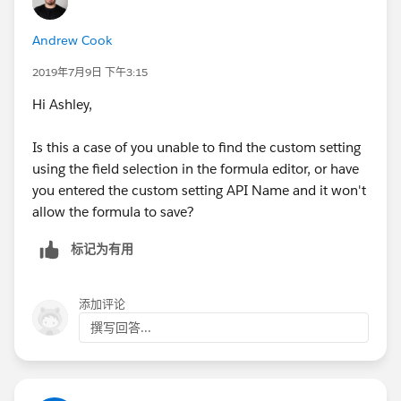
Andrew Cook
2019年7月9日 下午3:15
Hi Ashley,
Is this a case of you unable to find the custom setting
using the field selection in the formula editor, or have
you entered the custom setting API Name and it won't
allow the formula to save?
标记为有用
添加评论
撰写回答...