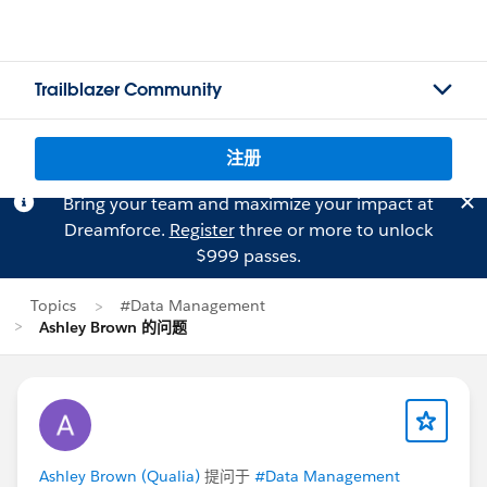
Trailblazer Community
注册
Bring your team and maximize your impact at
Dreamforce.
Register
three or more to unlock
$999 passes.
Topics
#Data Management
Ashley Brown 的问题
Ashley Brown (Qualia)
提问于
#Data Management