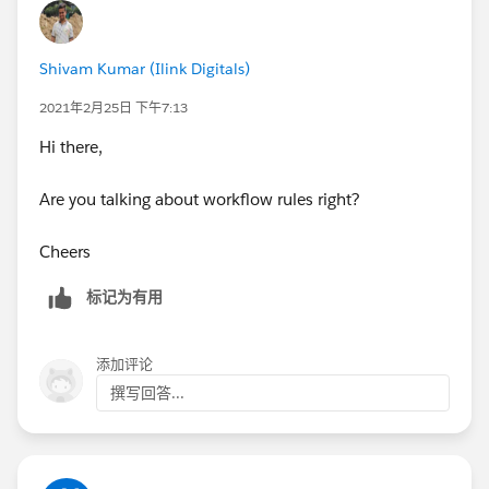
Shivam Kumar (Ilink Digitals)
2021年2月25日 下午7:13
Hi there,
Are you talking about workflow rules right?
Cheers
标记为有用
添加评论
撰写回答...