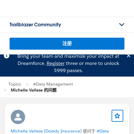
Trailblazer Community
注册
Bring your team and maximize your impact at
Dreamforce.
Register
three or more to unlock
$999 passes.
Topics
#Data Management
Michelle Vallese 的问题
Michelle Vallese (Dowdy Insurance)
提问于
#Data