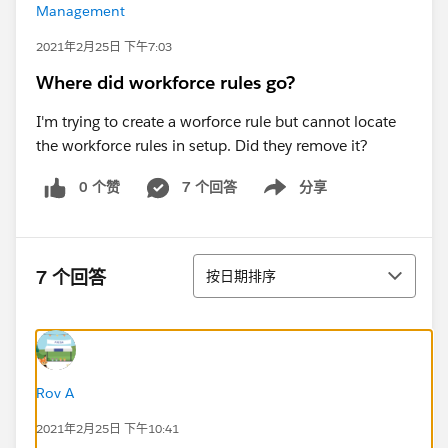
Management
2021年2月25日 下午7:03
Where did workforce rules go?
I'm trying to create a worforce rule but cannot locate
the workforce rules in setup. Did they remove it?
0 个赞
7 个回答
分享
Show menu
排序
7 个回答
按日期排序
Rov A
2021年2月25日 下午10:41