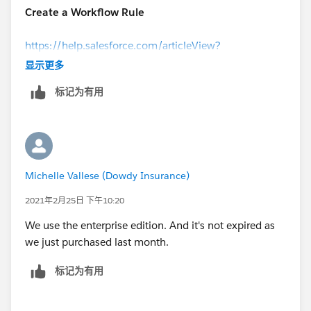
Create a Workflow Rule
https://help.salesforce.com/articleView?
id=sf.workflow_rules_new.htm&type=5
显示更多
(
https://help.salesforce.com/articleView?
标记为有用
id=sf.workflow_rules_new.htm&type=5
)
Michelle Vallese (Dowdy Insurance)
2021年2月25日 下午10:20
We use the enterprise edition. And it's not expired as
we just purchased last month.
标记为有用