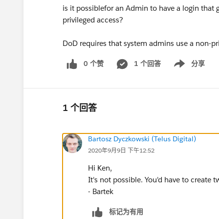
is it possiblefor an Admin to have a login that 
privileged access?
DoD requires that system admins use a non-pr
0 个赞
1 个回答
分享
Show menu
1 个回答
Bartosz Dyczkowski (Telus Digital)
2020年9月9日 下午12:52
Hi Ken,
It's not possible. You'd have to create 
- Bartek
标记为有用