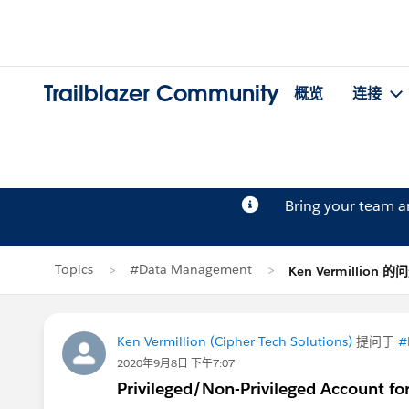
Trailblazer Community
概览
连接
Bring your team 
Topics
#Data Management
Ken Vermillion 的
Ken Vermillion (Cipher Tech Solutions)
提问于
#
2020年9月8日 下午7:07
Privileged/Non-Privileged Account fo