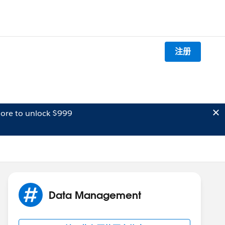
注册
ore to unlock $999
Data Management