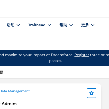
活动
Trailhead
帮助
更多
and maximize your impact at Dreamforce.
Register
three or m
passes.
问题
Data Management
r Admins