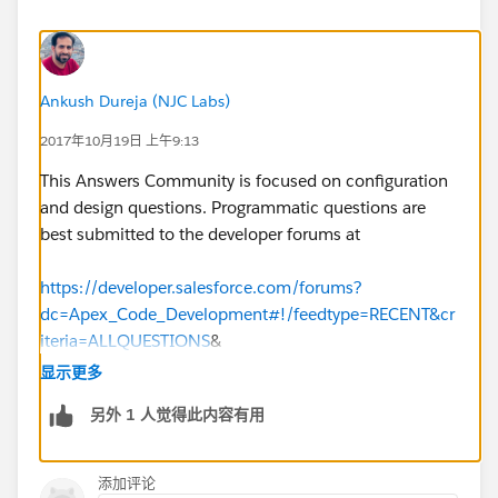
Ankush Dureja (NJC Labs)
2017年10月19日 上午9:13
This Answers Community is focused on configuration
and design questions. Programmatic questions are
best submitted to the developer forums at
https://developer.salesforce.com/forums?
dc=Apex_Code_Development#!/feedtype=RECENT&cr
iteria=ALLQUESTIONS
&
显示更多
https://salesforce.stackexchange.com/
另外 1 人觉得此内容有用
添加评论