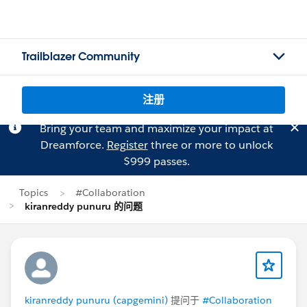
Trailblazer Community
注册
Bring your team and maximize your impact at
Dreamforce.
Register
three or more to unlock
$999 passes.
Topics
#Collaboration
kiranreddy punuru 的问题
kiranreddy punuru (capgemini)
提问于
#Collaboration