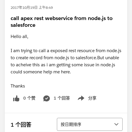
2017年10月19日 上午8:49
call apex rest webservice from node.js to
salesforce
Hello all,
I am trying to call a exposed rest resource from node.js
to create record from node.js to salesforce.But unable
to acheive this as i am getting some issue in node.js
could someone help me here.
Thanks
0 个赞
1 个回答
分享
Show menu
排序
1 个回答
按日期排序