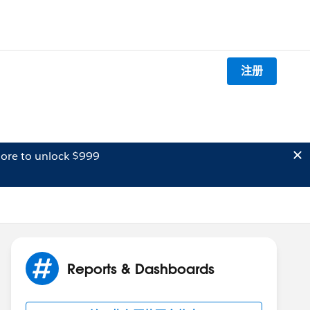
注册
ore to unlock $999
Reports & Dashboards