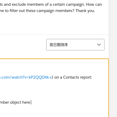
tacts and exclude members of a certain campaign. How can
s me to filter out these campaign members? Thank you.
排序
按日期排序
e.com/watch?v=kP2QQDllk-s
) on a Contacts report:
ember object here]