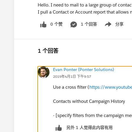
Hello. I need to mail to a large group of con
I pull a Contact or Account report that allow
0 个赞
1 个回答
分享
Show menu
1 个回答
Evan Ponter (Ponter Solutions)
2019年4月1日 下午9:57
Use a cross filter (
https://www.youtub
Contacts without Campaign History
- [specify filters from the campaign m
另外 1 人觉得此内容有用