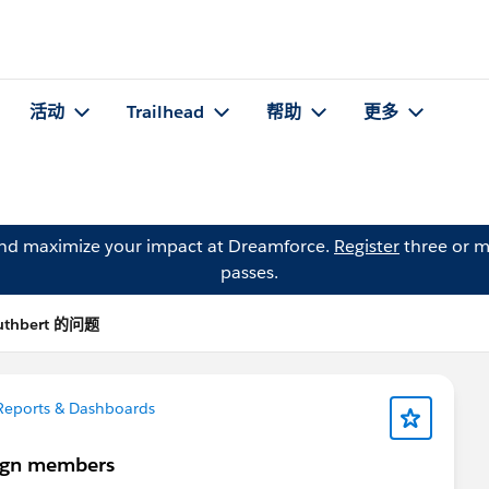
活动
Trailhead
帮助
更多
and maximize your impact at Dreamforce.
Register
three or m
passes.
Cuthbert 的问题
eports & Dashboards
aign members