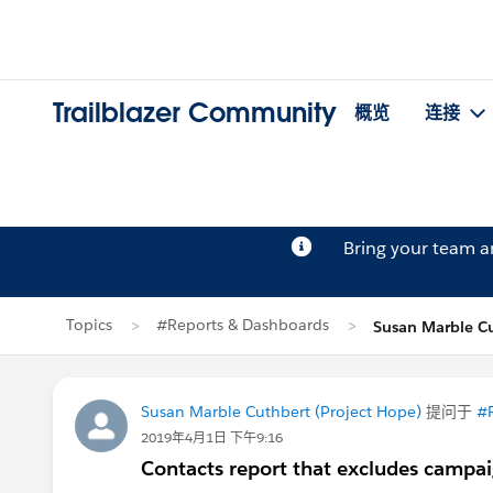
Trailblazer Community
概览
连接
Bring your team 
Topics
#Reports & Dashboards
Susan Marble 
Susan Marble Cuthbert (Project Hope)
提问于
#R
2019年4月1日 下午9:16
Contacts report that excludes camp