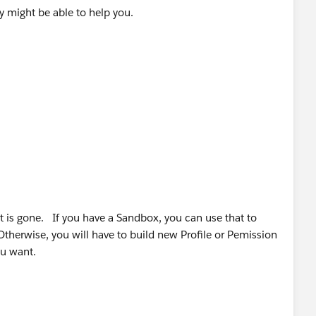
ey might be able to help you.
it is gone. If you have a Sandbox, you can use that to
Otherwise, you will have to build new Profile or Pemission
ou want.