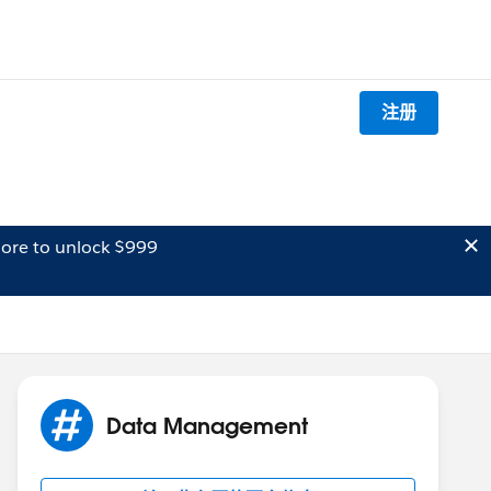
注册
ore to unlock $999
Data Management