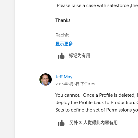
Please raise a case with salesforce ,th
Thanks
Rachit
显示更多
标记为有用
Jeff May
2015年5月6日 下午8:29
You cannot. Once a Profile is deleted, 
deploy the Profile back to Production. 
Sets to define the set of Permissions y
另外 3 人觉得此内容有用