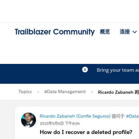
Trailblazer Community
概览
连接
Bring your team 
Topics
#Data Management
Ricardo Zabaneh
Ricardo Zabaneh (Confie Seguros)
提问于
#Data
2015年5月6日 下午8:04
How do I recover a deleted profile?