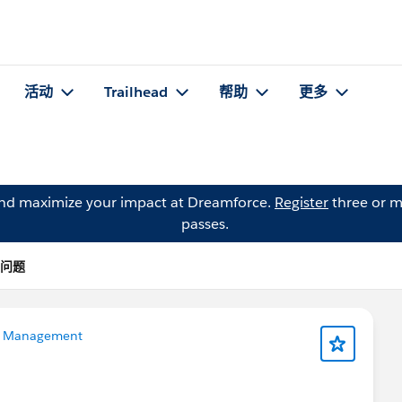
活动
Trailhead
帮助
更多
and maximize your impact at Dreamforce.
Register
three or m
passes.
 的问题
 Management