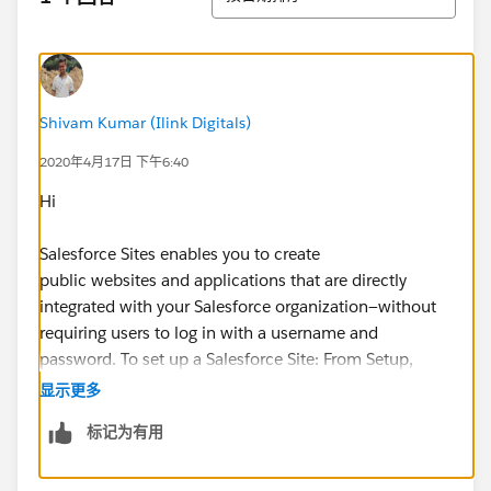
Shivam Kumar (Ilink Digitals)
2020年4月17日 下午6:40
Hi
Salesforce Sites enables you to create
public websites and applications that are directly
integrated with your Salesforce organization—without
requiring users to log in with a username and
password. To set up a Salesforce Site: From Setup,
enter Sites in the Quick Find box, then select Sites.
显示更多
标记为有用