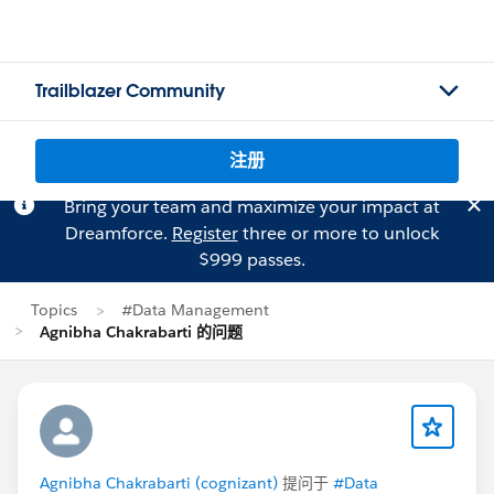
Trailblazer Community
注册
Bring your team and maximize your impact at
Dreamforce.
Register
three or more to unlock
$999 passes.
Topics
#Data Management
Agnibha Chakrabarti 的问题
Agnibha Chakrabarti (cognizant)
提问于
#Data