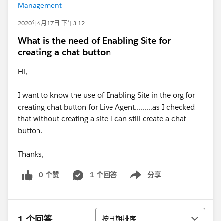
Management
2020年4月17日 下午3:12
What is the need of Enabling Site for
creating a chat button
Hi,
I want to know the use of Enabling Site in the org for
creating chat button for Live Agent.........as I checked
that without creating a site I can still create a chat
button.
Thanks,
0 个赞
1 个回答
分享
Show menu
排序
1 个回答
按日期排序