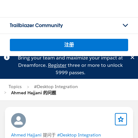
Trailblazer Community
注册
Bring your team and maximize your impact at
Dreamforce.
Register
three or more to unlock
$999 passes.
Topics
#Desktop Integration
Ahmed Hajjani 的问题
Ahmed Hajjani
提问于
#Desktop Integration