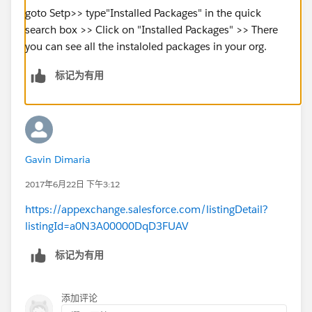
goto Setp>> type"Installed Packages" in the quick
search box >> Click on "Installed Packages" >> There
you can see all the instaloled packages in your org.
标记为有用
Gavin Dimaria
2017年6月22日 下午3:12
https://appexchange.salesforce.com/listingDetail?
listingId=a0N3A00000DqD3FUAV
标记为有用
添加评论