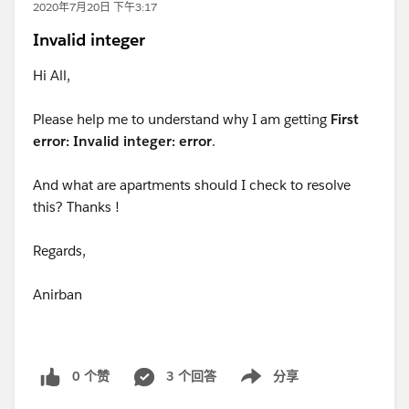
2020年7月20日 下午3:17
Invalid integer
Hi All,
Please help me to understand why I am getting
First
error: Invalid integer: error
.
And what are apartments should I check to resolve
this? Thanks !
Regards,
Anirban
0 个赞
3 个回答
分享
Show menu