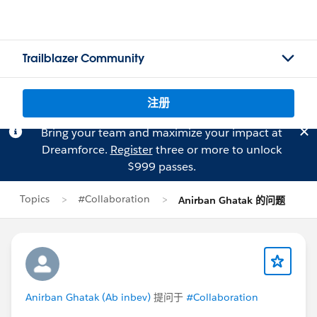
Trailblazer Community
注册
Bring your team and maximize your impact at
Dreamforce.
Register
three or more to unlock
$999 passes.
Topics
#Collaboration
Anirban Ghatak 的问题
Anirban Ghatak (Ab inbev)
提问于
#Collaboration